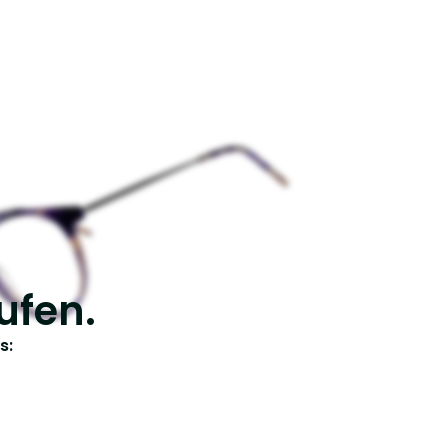
ufen.
s: