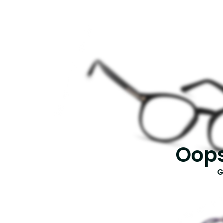
Oops
G