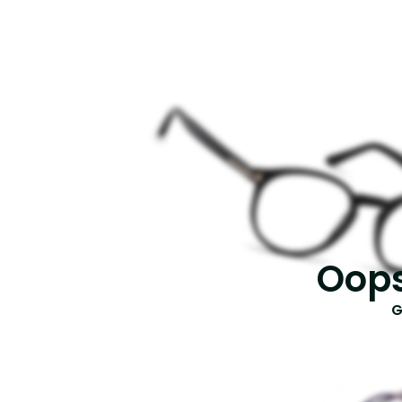
Oops
G