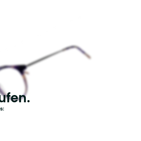
ufen.
s: