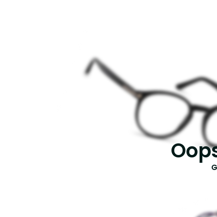
Oops
G