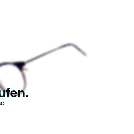
ufen.
s: