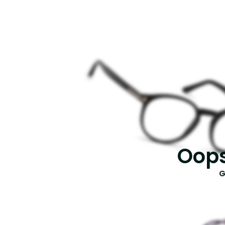
Oops
G