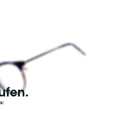
ufen.
s: