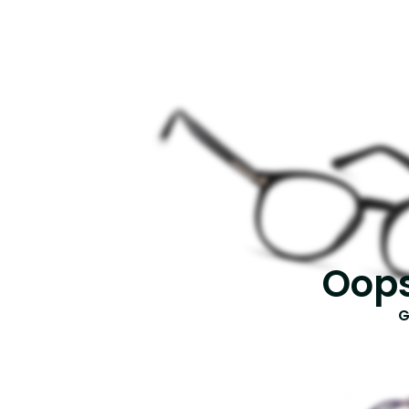
Oops
G