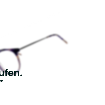
ufen.
s: