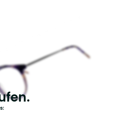
ufen.
s: