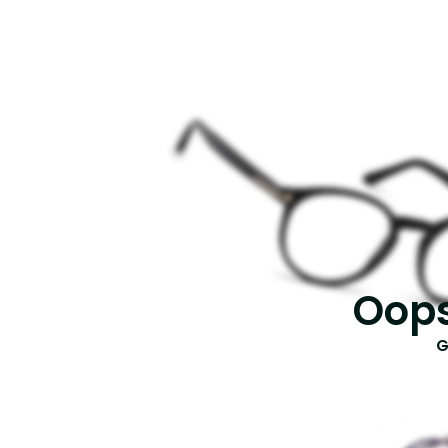
Oops
G