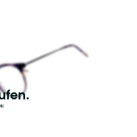
ufen.
s: