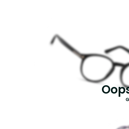
Oops
G